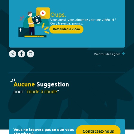
Oups.
Vous aussi, vous aimeriez voir une vidéo ici ?
On y travaille, promis.
Demander la vidéo
+
Voir tous les signes
Aucune
Suggestion
pour "
coude à coude
"
Vous ne trouvez pas ce que vous
Contactez-nous
cherchez ?