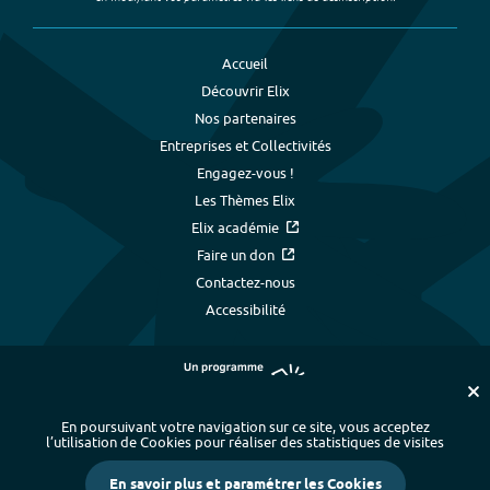
Accueil
Découvrir Elix
Nos partenaires
Entreprises et Collectivités
Engagez-vous !
Les Thèmes Elix
Elix académie
Faire un don
Contactez-nous
Accessibilité
En poursuivant votre navigation sur ce site, vous acceptez
l’utilisation de Cookies pour réaliser des statistiques de visites
Plan du site
-
Index alphabétique
-
En savoir plus et paramétrer les Cookies
Mentions légales et données personnelles
-
Paramétrer les cookies
-