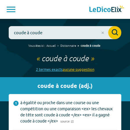
Vous êtes ici :
Accueil
Dictionnaire
coude à coude
«
coude à coude
»
2
terme
s
exact
s
aucune
suggestion
coude à coude
(
adj.
)
à égalité ou proche dans une course ou une
1
compétition ou une comparaison <ex> les chevaux
de tête sont coude à coude </ex> <ex> il a gagné
coude à coude </ex>
source