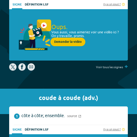
Il y a un souci ?
SIGNE
DÉFINITION LSF
Oups.
Vous aussi, vous aimeriez voir une vidéo ici ?
On y travaille, promis.
Demander la vidéo
+
Voir tous les signes
coude à coude
(
adv.
)
côte à côte; ensemble.
source
1
Il y a un souci ?
SIGNE
DÉFINITION LSF