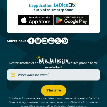
L'application
sur votre smartphone
Suivez-nous !
Elix, la lettre
Restez informé(e) de nos actus et des nouveautés grâce à notre
newsletter !
S'inscrire
En indiquant votre adresse e-mail ci-dessus vous consentez à recevoir notre lettre
d’information par voie électronique. Vous pouvez vous désinscrire à tout moment
en modifiant vos paramètres via les liens de désinscription.