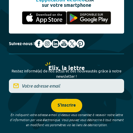
L'application
sur votre smartphone
Suivez-nous !
Elix, la lettre
Restez informé(e) de nos actus et des nouveautés grâce à notre
newsletter !
S'inscrire
En indiquant votre adresse e-mail ci-dessus vous consentez à recevoir notre lettre
d’information par voie électronique. Vous pouvez vous désinscrire à tout moment
en modifiant vos paramètres via les liens de désinscription.