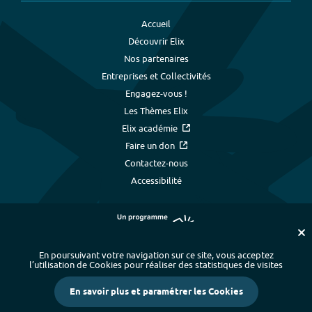
Accueil
Découvrir Elix
Nos partenaires
Entreprises et Collectivités
Engagez-vous !
Les Thèmes Elix
Elix académie
Faire un don
Contactez-nous
Accessibilité
En poursuivant votre navigation sur ce site, vous acceptez
l’utilisation de Cookies pour réaliser des statistiques de visites
Plan du site
-
Index alphabétique
-
En savoir plus et paramétrer les Cookies
Mentions légales et données personnelles
-
Paramétrer les cookies
-
Crédits