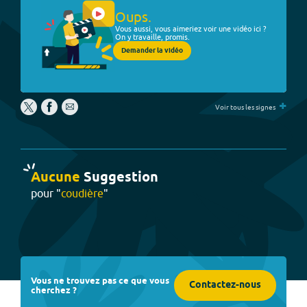
Oups.
Vous aussi, vous aimeriez voir une vidéo ici ?
On y travaille, promis.
Demander la vidéo
+
Voir tous les signes
Aucune
Suggestion
pour "
coudière
"
Vous ne trouvez pas ce que vous
Contactez-nous
cherchez ?