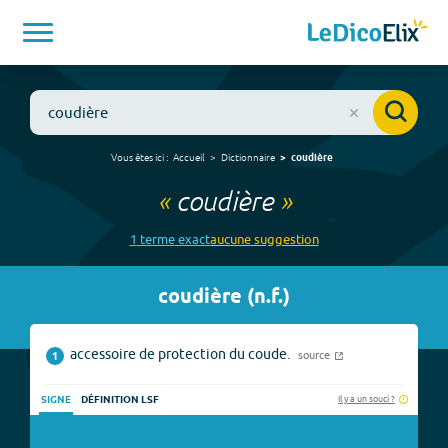
Vous êtes ici :
Accueil
Dictionnaire
coudière
«
coudière
»
1
terme
exact
aucune
suggestion
coudière
(
n.f.
)
accessoire de protection du coude.
source
1
Il y a un souci ?
SIGNE
DÉFINITION LSF