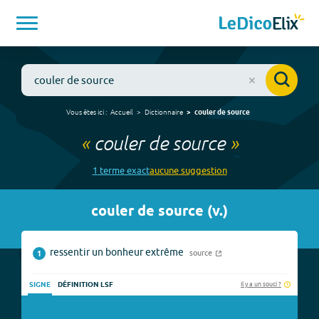
Vous êtes ici :
Accueil
Dictionnaire
couler de source
«
couler de source
»
1
terme
exact
aucune
suggestion
couler de source
(
v.
)
ressentir un bonheur extrême
source
1
Il y a un souci ?
SIGNE
DÉFINITION LSF