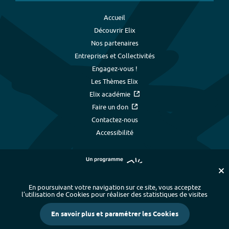
Accueil
Découvrir Elix
Nos partenaires
Entreprises et Collectivités
Engagez-vous !
Les Thèmes Elix
Elix académie
Faire un don
Contactez-nous
Accessibilité
En poursuivant votre navigation sur ce site, vous acceptez
l’utilisation de Cookies pour réaliser des statistiques de visites
Plan du site
-
Index alphabétique
-
En savoir plus et paramétrer les Cookies
Mentions légales et données personnelles
-
Paramétrer les cookies
-
Crédits