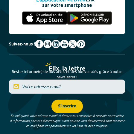
L'application
sur votre smartphone
Suivez-nous !
Elix, la lettre
Restez informé(e) de nos actus et des nouveautés grâce à notre
newsletter !
S'inscrire
En indiquant votre adresse e-mail ci-dessus vous consentez à recevoir notre lettre
d’information par voie électronique. Vous pouvez vous désinscrire à tout moment
en modifiant vos paramètres via les liens de désinscription.