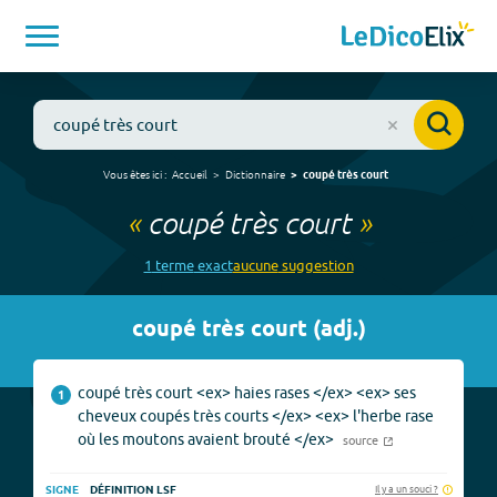
Vous êtes ici :
Accueil
Dictionnaire
coupé très court
«
coupé très court
»
1
terme
exact
aucune
suggestion
coupé très court
(
adj.
)
coupé très court <ex> haies rases </ex> <ex> ses
1
cheveux coupés très courts </ex> <ex> l'herbe rase
où les moutons avaient brouté </ex>
source
Il y a un souci ?
SIGNE
DÉFINITION LSF