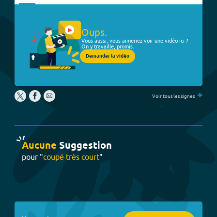
Oups.
Vous aussi, vous aimeriez voir une vidéo ici ?
On y travaille, promis.
Demander la vidéo
+
Voir tous les signes
Aucune
Suggestion
pour "
coupé très court
"