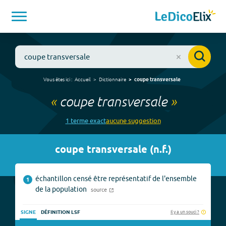
Vous êtes ici :
Accueil
Dictionnaire
coupe transversale
«
coupe transversale
»
1
terme
exact
aucune
suggestion
coupe transversale
(
n.f.
)
échantillon censé être représentatif de l'ensemble
1
de la population
source
Il y a un souci ?
SIGNE
DÉFINITION LSF