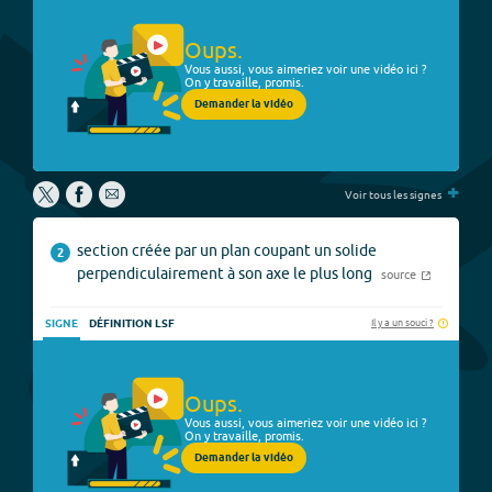
Oups.
Vous aussi, vous aimeriez voir une vidéo ici ?
On y travaille, promis.
Demander la vidéo
+
Voir tous les signes
section créée par un plan coupant un solide
2
perpendiculairement à son axe le plus long
source
Il y a un souci ?
SIGNE
DÉFINITION LSF
Oups.
Vous aussi, vous aimeriez voir une vidéo ici ?
On y travaille, promis.
Demander la vidéo