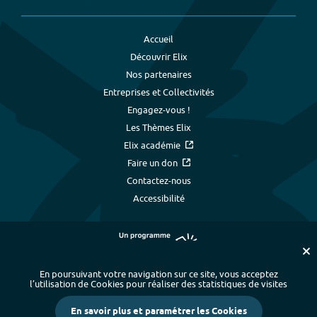
Accueil
Découvrir Elix
Nos partenaires
Entreprises et Collectivités
Engagez-vous !
Les Thèmes Elix
Elix académie
Faire un don
Contactez-nous
Accessibilité
En poursuivant votre navigation sur ce site, vous acceptez
l’utilisation de Cookies pour réaliser des statistiques de visites
Plan du site
-
Index alphabétique
-
En savoir plus et paramétrer les Cookies
Mentions légales et données personnelles
-
Paramétrer les cookies
-