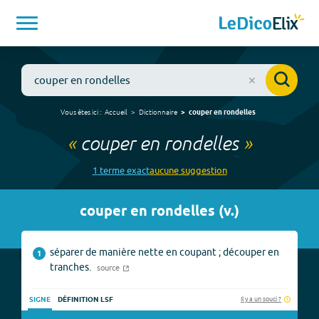
Vous êtes ici :
Accueil
Dictionnaire
couper en rondelles
«
couper en rondelles
»
1
terme
exact
aucune
suggestion
couper en rondelles
(
v.
)
séparer de manière nette en coupant ; découper en
1
tranches.
source
Il y a un souci ?
SIGNE
DÉFINITION LSF