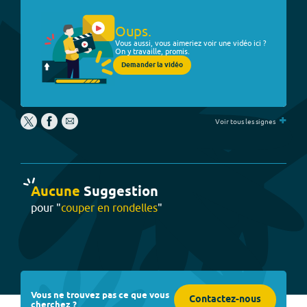
Oups.
Vous aussi, vous aimeriez voir une vidéo ici ?
On y travaille, promis.
Demander la vidéo
+
Voir tous les signes
Aucune
Suggestion
pour "
couper en rondelles
"
Vous ne trouvez pas ce que vous
Contactez-nous
cherchez ?