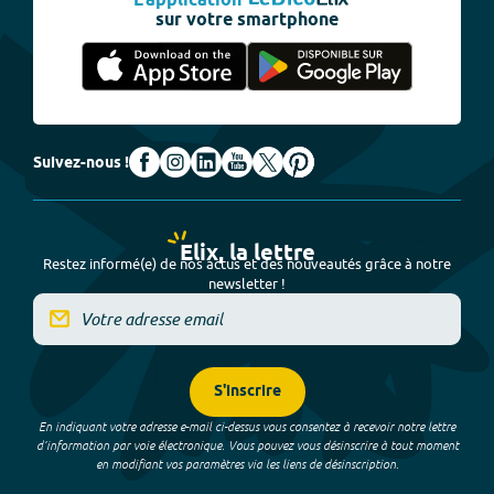
L'application
sur votre smartphone
Suivez-nous !
Elix, la lettre
Restez informé(e) de nos actus et des nouveautés grâce à notre
newsletter !
S'inscrire
En indiquant votre adresse e-mail ci-dessus vous consentez à recevoir notre lettre
d’information par voie électronique. Vous pouvez vous désinscrire à tout moment
en modifiant vos paramètres via les liens de désinscription.