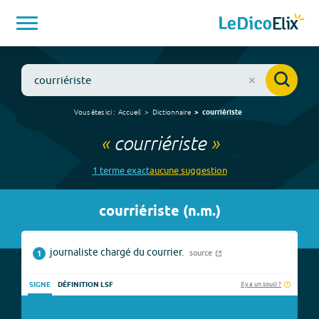
Vous êtes ici :
Accueil
Dictionnaire
courriériste
«
courriériste
»
1
terme
exact
aucune
suggestion
courriériste
(
n.m.
)
journaliste chargé du courrier.
source
1
Il y a un souci ?
SIGNE
DÉFINITION LSF