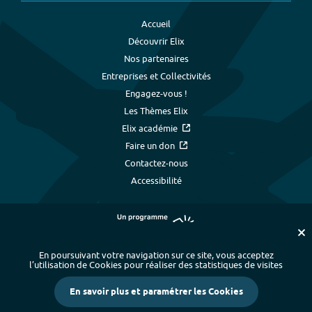
Accueil
Découvrir Elix
Nos partenaires
Entreprises et Collectivités
Engagez-vous !
Les Thèmes Elix
Elix académie
Faire un don
Contactez-nous
Accessibilité
En poursuivant votre navigation sur ce site, vous acceptez
l’utilisation de Cookies pour réaliser des statistiques de visites
Plan du site
-
Index alphabétique
-
En savoir plus et paramétrer les Cookies
Mentions légales et données personnelles
-
Paramétrer les cookies
-
Crédits