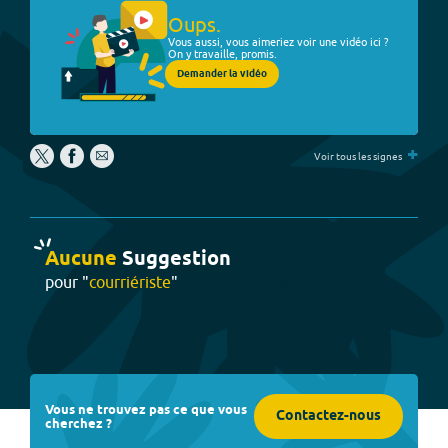
Oups.
Vous aussi, vous aimeriez voir une vidéo ici ?
On y travaille, promis.
Demander la vidéo
+
Voir tous les signes
Aucune
Suggestion
pour "
courriériste
"
Vous ne trouvez pas ce que vous
Contactez-nous
cherchez ?