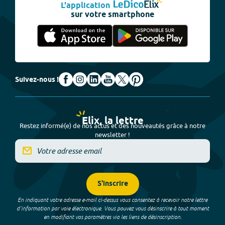
L'application
sur votre smartphone
Suivez-nous !
Elix, la lettre
Restez informé(e) de nos actus et des nouveautés grâce à notre
newsletter !
S'inscrire
En indiquant votre adresse e-mail ci-dessus vous consentez à recevoir notre lettre
d’information par voie électronique. Vous pouvez vous désinscrire à tout moment
en modifiant vos paramètres via les liens de désinscription.