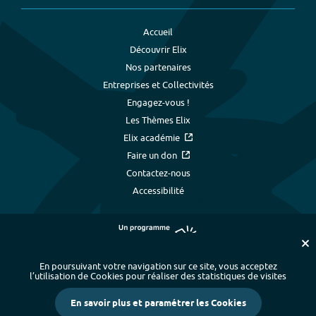
Accueil
Découvrir Elix
Nos partenaires
Entreprises et Collectivités
Engagez-vous !
Les Thèmes Elix
Elix académie
Faire un don
Contactez-nous
Accessibilité
En poursuivant votre navigation sur ce site, vous acceptez
l’utilisation de Cookies pour réaliser des statistiques de visites
Plan du site
-
Index alphabétique
-
En savoir plus et paramétrer les Cookies
Mentions légales et données personnelles
-
Paramétrer les cookies
-