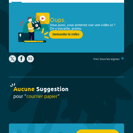
Oups.
Vous aussi, vous aimeriez voir une vidéo ici ?
On y travaille, promis.
Demander la vidéo
+
Voir tous les signes
Aucune
Suggestion
pour "
courrier papier
"