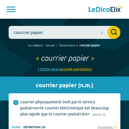
Vous êtes ici :
Accueil
Dictionnaire
courrier papier
«
courrier papier
»
1
terme
exact
aucune
suggestion
courrier papier
(
n.m.
)
courrier physiquement livré par le service
1
postal<ex>le courrier électronique est beaucoup
plus rapide que le courrier postal</ex>
source
Il y a un souci ?
SIGNE
DÉFINITION LSF