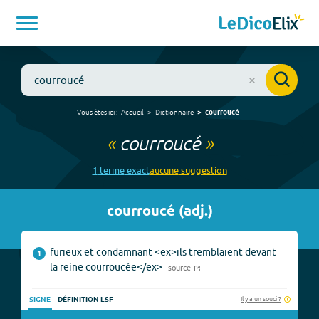
Vous êtes ici :
Accueil
Dictionnaire
courroucé
«
courroucé
»
1
terme
exact
aucune
suggestion
courroucé
(
adj.
)
furieux et condamnant <ex>ils tremblaient devant
1
la reine courroucée</ex>
source
Il y a un souci ?
SIGNE
DÉFINITION LSF