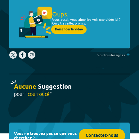
Oups.
Vous aussi, vous aimeriez voir une vidéo ici ?
On y travaille, promis.
Demander la vidéo
+
Voir tous les signes
Aucune
Suggestion
pour "
courroucé
"
Vous ne trouvez pas ce que vous
Contactez-nous
cherchez ?