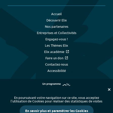
Accueil
Découvrir Elix
Nos partenaires
Entreprises et Collectivités
Engagez-vous !
Les Thèmes Elix
Elix académie
Faire un don
Contactez-nous
Accessibilité
En poursuivant votre navigation sur ce site, vous acceptez
l’utilisation de Cookies pour réaliser des statistiques de visites
Plan du site
-
Index alphabétique
-
En savoir plus et paramétrer les Cookies
Mentions légales et données personnelles
-
Paramétrer les cookies
-