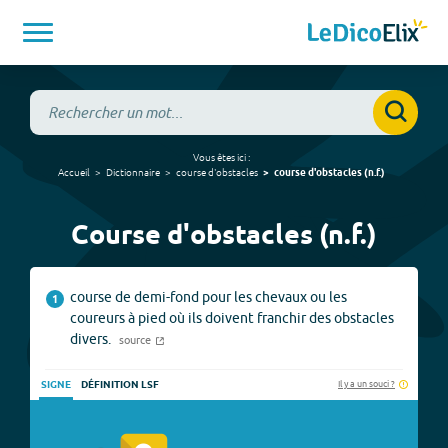
Vous êtes ici :
Accueil
Dictionnaire
course d'obstacles
course d'obstacles
(
n.f.
)
Course d'obstacles (n.f.)
course de demi-fond pour les chevaux ou les
1
coureurs à pied où ils doivent franchir des obstacles
divers.
source
Il y a un souci ?
SIGNE
DÉFINITION LSF