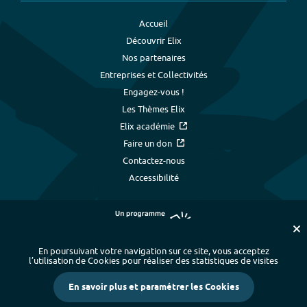
Accueil
Découvrir Elix
Nos partenaires
Entreprises et Collectivités
Engagez-vous !
Les Thèmes Elix
Elix académie
Faire un don
Contactez-nous
Accessibilité
En poursuivant votre navigation sur ce site, vous acceptez
l’utilisation de Cookies pour réaliser des statistiques de visites
Plan du site
-
Index alphabétique
-
En savoir plus et paramétrer les Cookies
Mentions légales et données personnelles
-
Paramétrer les cookies
-
Crédits