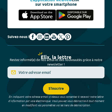
L'application
sur votre smartphone
Suivez-nous !
Elix, la lettre
Restez informé(e) de nos actus et des nouveautés grâce à notre
newsletter !
S'inscrire
En indiquant votre adresse e-mail ci-dessus vous consentez à recevoir notre lettre
d’information par voie électronique. Vous pouvez vous désinscrire à tout moment
en modifiant vos paramètres via les liens de désinscription.