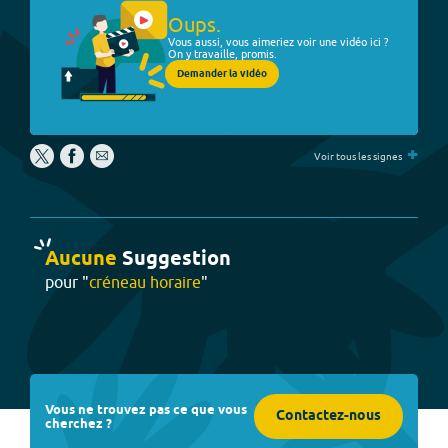
Oups.
Vous aussi, vous aimeriez voir une vidéo ici ?
On y travaille, promis.
Demander la vidéo
+
Voir tous les signes
Aucune
Suggestion
pour "
créneau horaire
"
Vous ne trouvez pas ce que vous
Contactez-nous
cherchez ?