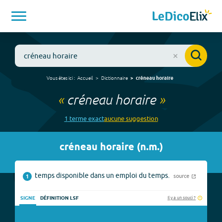
Vous êtes ici :
Accueil
Dictionnaire
créneau horaire
«
créneau horaire
»
1
terme
exact
aucune
suggestion
créneau horaire
(
n.m.
)
temps disponible dans un emploi du temps.
source
1
Il y a un souci ?
SIGNE
DÉFINITION LSF