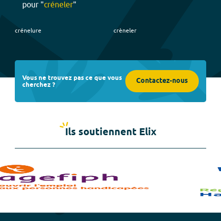
pour "
créneler
"
crénelure
crèneler
Vous ne trouvez pas ce que vous
Contactez-nous
cherchez ?
Ils soutiennent Elix