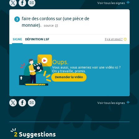
+
Voir tous les signes
faire des cordons sur (une pièce de
3
monnaie).
source
Il y a un souci ?
SIGNE
DÉFINITION LSF
Oups.
Vous aussi, vous aimeriez voir une vidéo ici ?
On y travaille, promis.
Demander la vidéo
+
Voir tous les signes
2
Suggestion
s