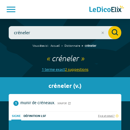
Vous êtes ici :
Accueil
Dictionnaire
créneler
«
créneler
»
1
terme
exact
2
suggestion
s
créneler
(
v.
)
munir de créneaux.
source
1
Il y a un souci ?
SIGNE
DÉFINITION LSF