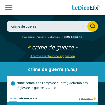
Vous êtes ici :
Accueil
Dictionnaire
crime de guerre
«
crime de guerre
»
1
terme
exact
aucune
suggestion
crime de guerre
(
n.m.
)
crime commis en temps de guerre ; violation des
1
règles de la guerre
source
Il y a un souci ?
SIGNE
DÉFINITION LSF