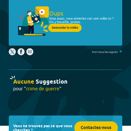
Oups.
Vous aussi, vous aimeriez voir une vidéo ici ?
On y travaille, promis.
Demander la vidéo
+
Voir tous les signes
Aucune
Suggestion
pour "
crime de guerre
"
Vous ne trouvez pas ce que vous
Contactez-nous
cherchez ?