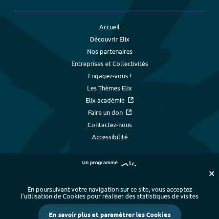
Accueil
Découvrir Elix
Nos partenaires
Entreprises et Collectivités
Engagez-vous !
Les Thèmes Elix
Elix académie
Faire un don
Contactez-nous
Accessibilité
En poursuivant votre navigation sur ce site, vous acceptez
l’utilisation de Cookies pour réaliser des statistiques de visites
Plan du site
-
Index alphabétique
-
En savoir plus et paramétrer les Cookies
Mentions légales et données personnelles
-
Paramétrer les cookies
-