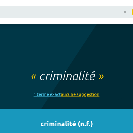
«
criminalité
»
1
terme
exact
aucune
suggestion
criminalité
(
n.f.
)