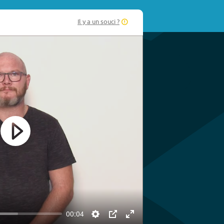
Il y a un souci ?
Play
00:04