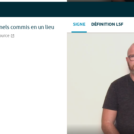
Play
SIGNE
DÉFINITION LSF
nels commis en un lieu
ource