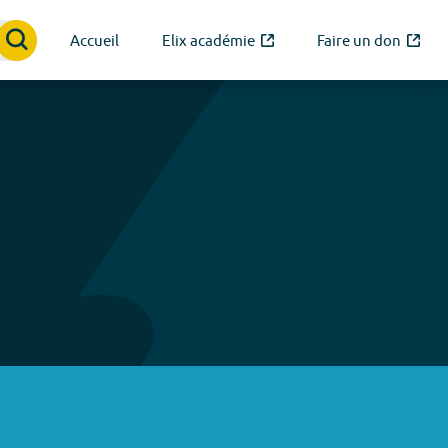
Accueil
Elix académie
Faire un don