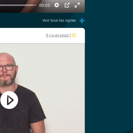
00:03
Settings
PIP
Enter
+
fullscreen
Voir tous les signes
Il y a un souci ?
Play