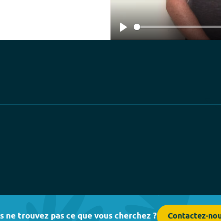
Play
s ne trouvez pas ce que vous cherchez ?
Contactez-no