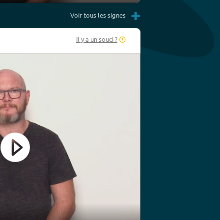
Settings
PIP
Enter
+
fullscreen
Voir tous les signes
Il y a un souci ?
Play