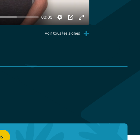
00:03
Settings
PIP
Enter
+
fullscreen
Voir tous les signes
us