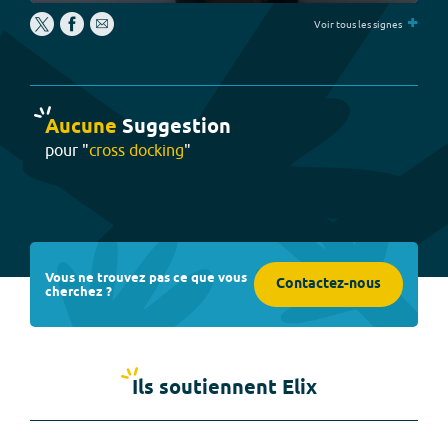
Play
Settings
PIP
Enter
+
fullscree
Voir tous les signes
Aucune
Suggestion
pour "
cross docking
"
Vous ne trouvez pas ce que vous
Contactez-nous
cherchez ?
Ils soutiennent Elix