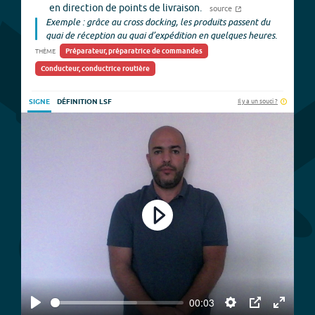
en direction de points de livraison.
source
Exemple : grâce au cross docking, les produits passent du
quai de réception au quai d’expédition en quelques heures.
Préparateur, préparatrice de commandes
THÈME
Conducteur, conductrice routière
Il y a un souci ?
SIGNE
DÉFINITION LSF
Play
00:03