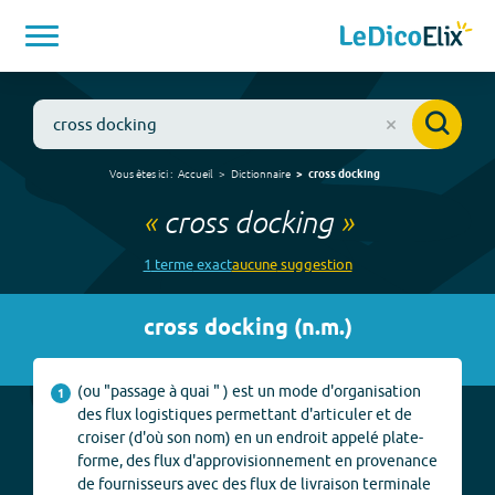
Vous êtes ici :
Accueil
Dictionnaire
cross docking
«
cross docking
»
1
terme
exact
aucune
suggestion
cross docking
(
n.m.
)
(ou "passage à quai " ) est un mode d'organisation
1
des flux logistiques permettant d'articuler et de
croiser (d'où son nom) en un endroit appelé plate-
forme, des flux d'approvisionnement en provenance
de fournisseurs avec des flux de livraison terminale