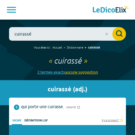
Vous êtes ici :
Accueil
Dictionnaire
cuirassé
«
cuirassé
»
2
terme
s
exact
s
aucune
suggestion
cuirassé
(
adj.
)
qui porte une cuirasse.
source
1
Il y a un souci ?
SIGNE
DÉFINITION LSF