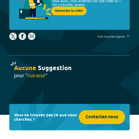
Vous aussi, vous aimeriez voir une vidéo ici ?
On y travaille, promis.
Demander la vidéo
+
Voir tous les signes
Aucune
Suggestion
pour "
cuirassé
"
Vous ne trouvez pas ce que vous
Contactez-nous
cherchez ?