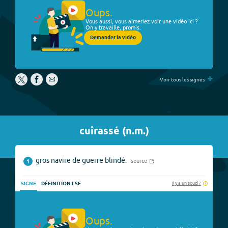
Oups.
Vous aussi, vous aimeriez voir une vidéo ici ?
On y travaille, promis.
Demander la vidéo
+
Voir tous les signes
cuirassé
(
n.m.
)
gros navire de guerre blindé.
source
1
Il y a un souci ?
SIGNE
DÉFINITION LSF
Oups.