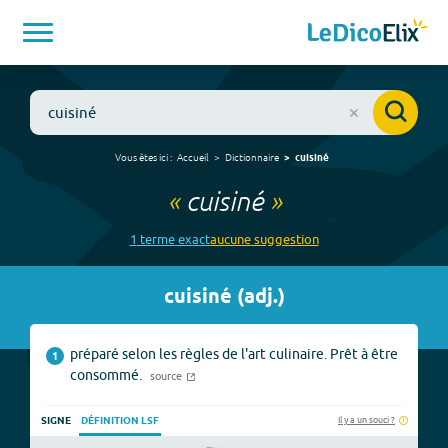
Vous êtes ici :
Accueil
Dictionnaire
cuisiné
«
cuisiné
»
1
terme
exact
aucune
suggestion
cuisiné
(
adj.
)
préparé selon les règles de l'art culinaire. Prêt à être
1
consommé.
source
Il y a un souci ?
SIGNE
DÉFINITION LSF