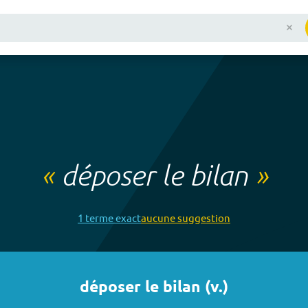
«
déposer le bilan
»
1
terme
exact
aucune
suggestion
déposer le bilan
(
v.
)