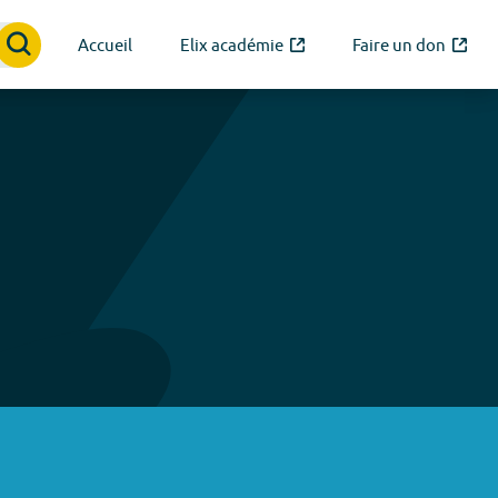
Accueil
Elix académie
Faire un don