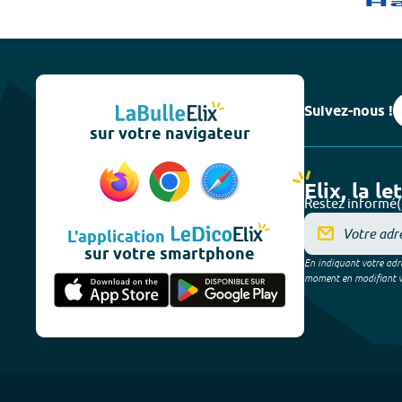
Suivez-nous !
sur votre navigateur
Elix, la le
Restez informé(
L'application
sur votre smartphone
En indiquant votre adre
moment en modifiant vos