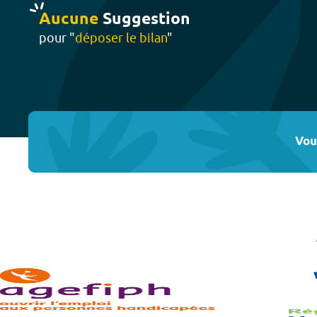
Aucune
Suggestion
pour "
déposer le bilan
"
Vou