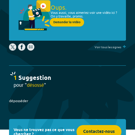
Oups.
Vous aussi, vous aimeriez voir une vidéo ici ?
On y travaille, promis.
Demander la vidéo
+
Voir tous les signes
1
Suggestion
pour "
désossé
"
déposséder
Vous ne trouvez pas ce que vous
Contactez-nous
cherchez ?