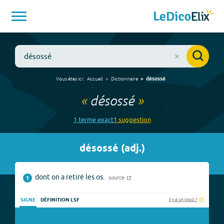
Vous êtes ici :
Accueil
Dictionnaire
désossé
«
désossé
»
1
terme
exact
1
suggestion
désossé
(
adj.
)
dont on a retiré les os.
source
1
Il y a un souci ?
SIGNE
DÉFINITION LSF