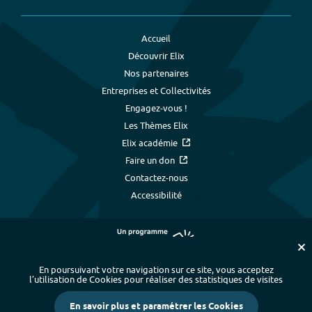
Accueil
Découvrir Elix
Nos partenaires
Entreprises et Collectivités
Engagez-vous !
Les Thèmes Elix
Elix académie
Faire un don
Contactez-nous
Accessibilité
En poursuivant votre navigation sur ce site, vous acceptez
l’utilisation de Cookies pour réaliser des statistiques de visites
Plan du site
-
Index alphabétique
-
En savoir plus et paramétrer les Cookies
Mentions légales et données personnelles
-
Paramétrer les cookies
-