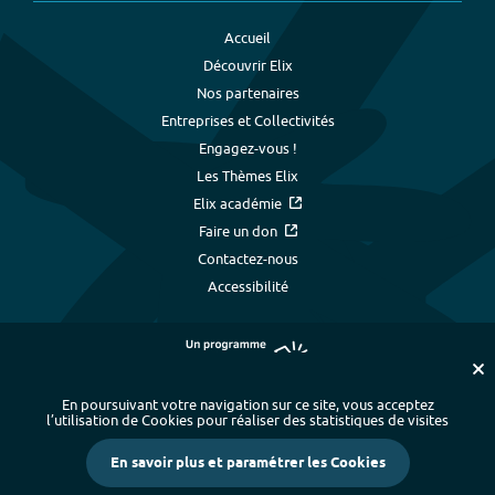
Accueil
Découvrir Elix
Nos partenaires
Entreprises et Collectivités
Engagez-vous !
Les Thèmes Elix
Elix académie
Faire un don
Contactez-nous
Accessibilité
En poursuivant votre navigation sur ce site, vous acceptez
l’utilisation de Cookies pour réaliser des statistiques de visites
Plan du site
-
Index alphabétique
-
En savoir plus et paramétrer les Cookies
Mentions légales et données personnelles
-
Paramétrer les cookies
-
Crédits