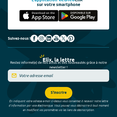
L'application
sur votre smartphone
Suivez-nous !
Elix, la lettre
Restez informé(e) de nos actus et des nouveautés grâce à notre
newsletter !
S'inscrire
En indiquant votre adresse e-mail ci-dessus vous consentez à recevoir notre lettre
d’information par voie électronique. Vous pouvez vous désinscrire à tout moment
en modifiant vos paramètres via les liens de désinscription.