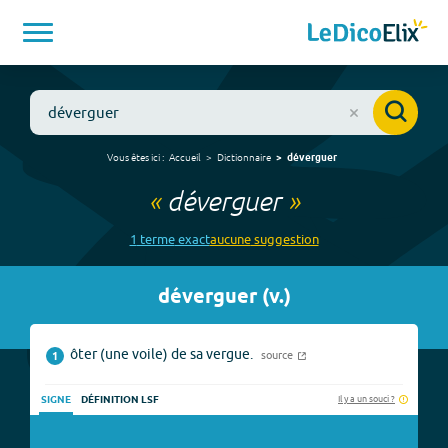
Vous êtes ici :
Accueil
Dictionnaire
déverguer
«
déverguer
»
1
terme
exact
aucune
suggestion
déverguer
(
v.
)
ôter (une voile) de sa vergue.
source
1
Il y a un souci ?
SIGNE
DÉFINITION LSF