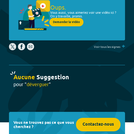
Oups.
Vous aussi, vous aimeriez voir une vidéo ici ?
On y travaille, promis.
Demander la vidéo
+
Voir tous les signes
Aucune
Suggestion
pour "
déverguer
"
Vous ne trouvez pas ce que vous
Contactez-nous
cherchez ?