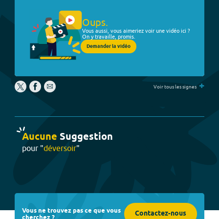
Oups.
Vous aussi, vous aimeriez voir une vidéo ici ?
On y travaille, promis.
Demander la vidéo
+
Voir tous les signes
Aucune
Suggestion
pour "
déversoir
"
Vous ne trouvez pas ce que vous
Contactez-nous
cherchez ?