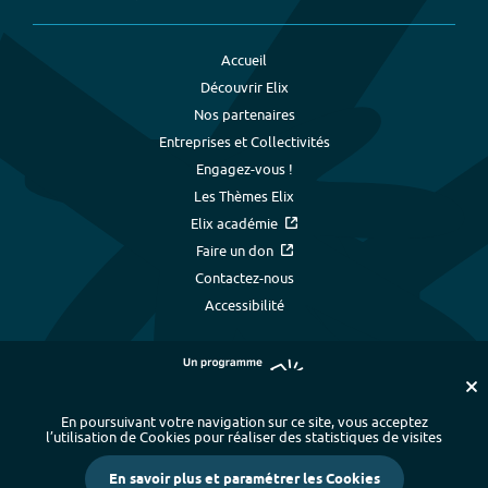
Accueil
Découvrir Elix
Nos partenaires
Entreprises et Collectivités
Engagez-vous !
Les Thèmes Elix
Elix académie
Faire un don
Contactez-nous
Accessibilité
En poursuivant votre navigation sur ce site, vous acceptez
l’utilisation de Cookies pour réaliser des statistiques de visites
Plan du site
-
Index alphabétique
-
En savoir plus et paramétrer les Cookies
Mentions légales et données personnelles
-
Paramétrer les cookies
-