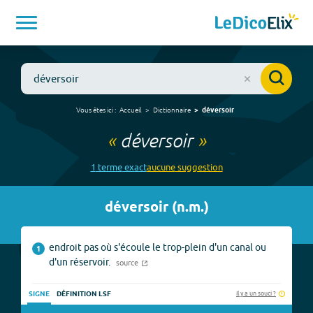
Vous êtes ici :
Accueil
Dictionnaire
déversoir
«
déversoir
»
1
terme
exact
aucune
suggestion
déversoir
(
n.m.
)
endroit pas où s'écoule le trop-plein d'un canal ou
1
d'un réservoir.
source
Il y a un souci ?
SIGNE
DÉFINITION LSF