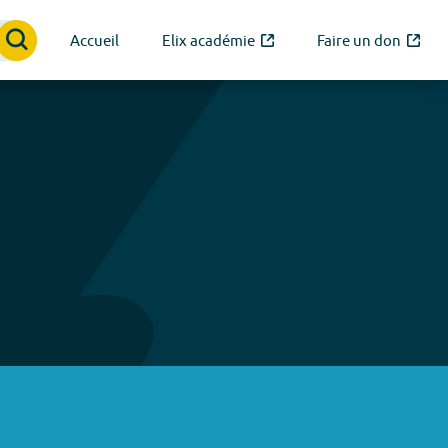
Accueil
Elix académie
Faire un don