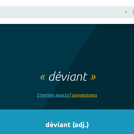
«
déviant
»
2
terme
s
exact
s
7
suggestion
s
déviant
(
adj.
)