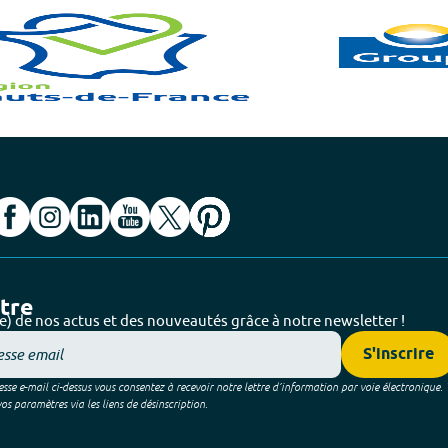
ttre
e) de nos actus et des nouveautés grâce à notre newsletter !
S'inscrire
sse e-mail ci-dessus vous consentez à recevoir notre lettre d’information par voie électronique.
 paramètres via les liens de désinscription.