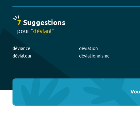
7
Suggestion
s
pour "
déviant
"
déviance
déviation
déviateur
déviationnisme
Vou