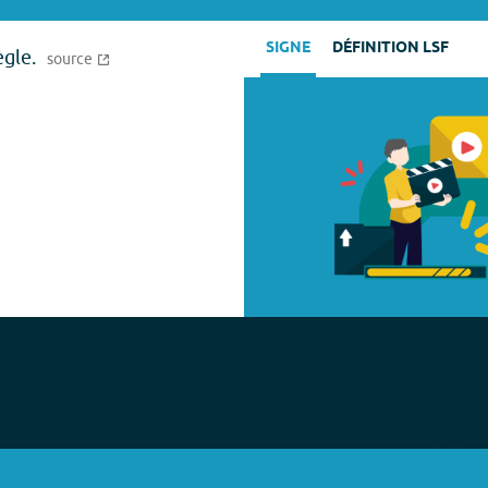
SIGNE
DÉFINITION LSF
ègle.
source