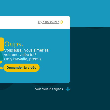
Il y a un souci ?
Oups.
Vous aussi, vous aimeriez
voir une vidéo ici ?
On y travaille, promis.
Demander la vidéo
+
Voir tous les signes