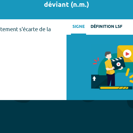
déviant
(
n.m.
)
SIGNE
DÉFINITION LSF
ement s'écarte de la