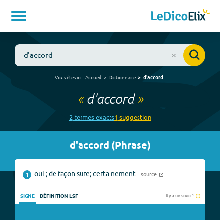
Vous êtes ici :
Accueil
Dictionnaire
d'accord
«
d'accord
»
2
terme
s
exact
s
1
suggestion
d'accord
(
Phrase
)
oui ; de façon sure; certainement.
source
1
Il y a un souci ?
SIGNE
DÉFINITION LSF