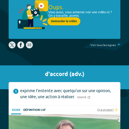
Oups.
Vous aussi, vous aimeriez voir une vidéo ici ?
On y travaille, promis.
Demander la vidéo
+
Voir tous les signes
d'accord
(
adv.
)
exprime l'entente avec quelqu'un sur une opinion,
1
une idée, une action à réaliser.
source
Il y a un souci ?
SIGNE
DÉFINITION LSF