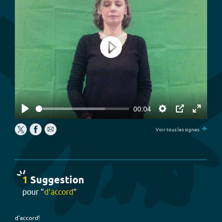
Play
00:04
Play
Settings
PIP
Enter
+
fullscree
Voir tous les signes
1
Suggestion
pour "
d'accord
"
d'accord!