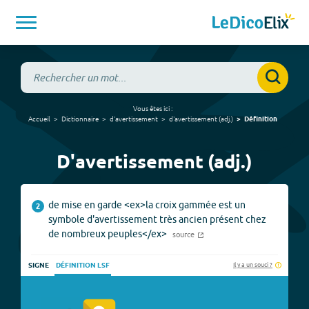
Vous êtes ici :
Accueil
Dictionnaire
d'avertissement
d'avertissement
(
adj.
)
Définition
D'avertissement (adj.)
de mise en garde <ex>la croix gammée est un
2
symbole d'avertissement très ancien présent chez
de nombreux peuples</ex>
source
Il y a un souci ?
SIGNE
DÉFINITION LSF