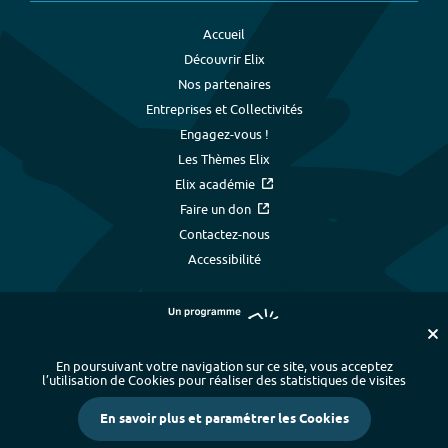
Accueil
Découvrir Elix
Nos partenaires
Entreprises et Collectivités
Engagez-vous !
Les Thèmes Elix
Elix académie
Faire un don
Contactez-nous
Accessibilité
En poursuivant votre navigation sur ce site, vous acceptez
l’utilisation de Cookies pour réaliser des statistiques de visites
Plan du site
-
Index alphabétique
-
En savoir plus et paramétrer les Cookies
Mentions légales et données personnelles
-
Paramétrer les cookies
-
Crédits