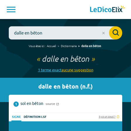
Vous êtes ici :
Accueil
Dictionnaire
dalle en bêton
«
dalle en bêton
»
1
terme
exact
aucune
suggestion
dalle en bêton
(
n.f.
)
sol en bêton
source
1
Il y a un souci ?
SIGNE
DÉFINITION LSF