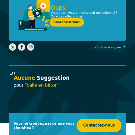
Oups.
Vous aussi, vous aimeriez voir une vidéo ici ?
On y travaille, promis.
Demander la vidéo
+
Voir tous les signes
Aucune
Suggestion
pour "
dalle en bêton
"
Vous ne trouvez pas ce que vous
Contactez-nous
cherchez ?