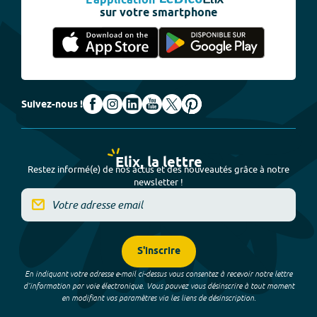
L'application
sur votre smartphone
Suivez-nous !
Elix, la lettre
Restez informé(e) de nos actus et des nouveautés grâce à notre
newsletter !
S'inscrire
En indiquant votre adresse e-mail ci-dessus vous consentez à recevoir notre lettre
d’information par voie électronique. Vous pouvez vous désinscrire à tout moment
en modifiant vos paramètres via les liens de désinscription.