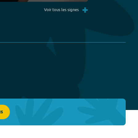
Settings
PIP
Enter
+
fullscreen
Voir tous les signes
us