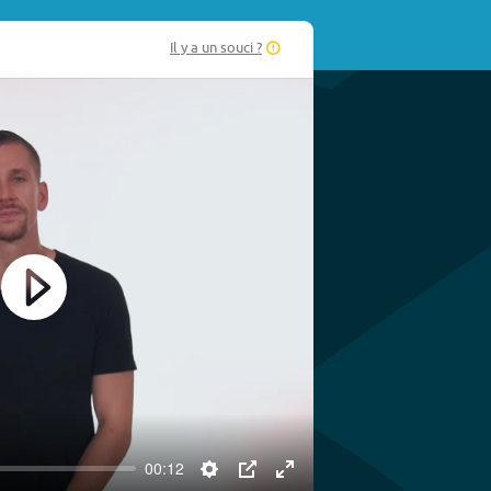
Il y a un souci ?
Play
00:12