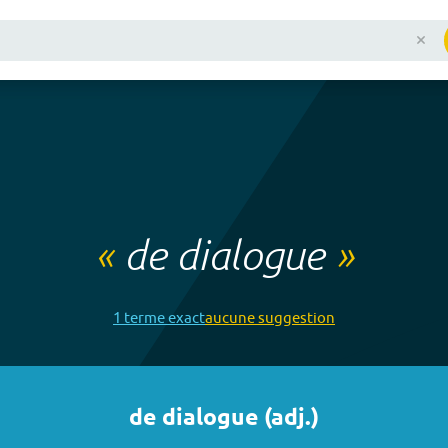
«
de dialogue
»
1
terme
exact
aucune
suggestion
de dialogue
(
adj.
)