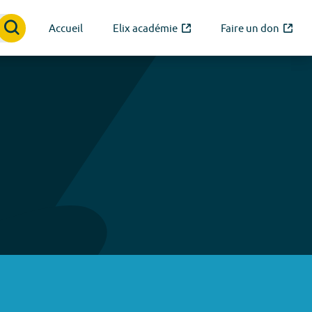
Accueil
Elix académie
Faire un don