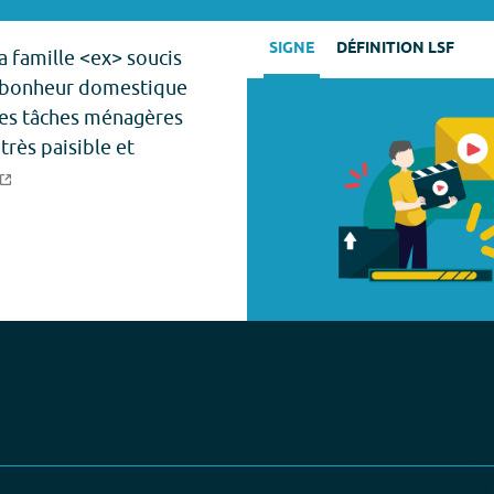
SIGNE
DÉFINITION LSF
a famille <ex> soucis
 bonheur domestique
 les tâches ménagères
très paisible et