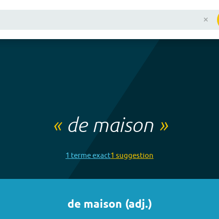
«
de maison
»
1
terme
exact
1
suggestion
de maison
(
adj.
)