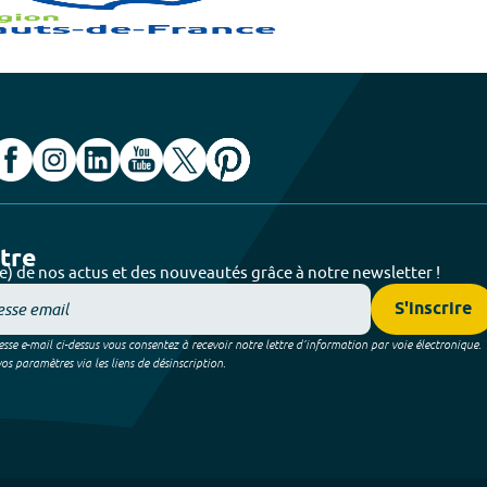
ttre
e) de nos actus et des nouveautés grâce à notre newsletter !
S'inscrire
sse e-mail ci-dessus vous consentez à recevoir notre lettre d’information par voie électronique.
 paramètres via les liens de désinscription.