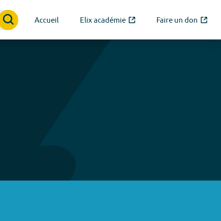
Accueil
Elix académie
Faire un don