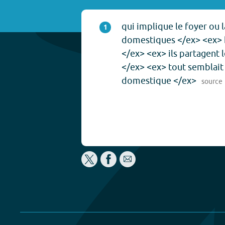
qui implique le foyer ou l
1
domestiques </ex> <ex>
</ex> <ex> ils partagent
</ex> <ex> tout semblait 
domestique </ex>
source