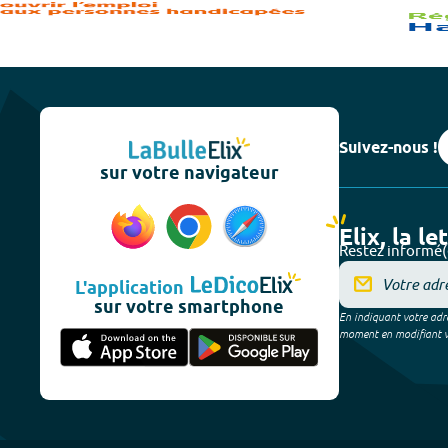
Suivez-nous !
sur votre navigateur
Elix, la le
Restez informé(
L'application
sur votre smartphone
En indiquant votre adre
moment en modifiant vos