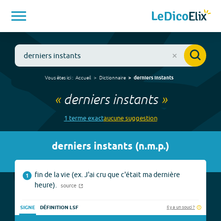
Vous êtes ici :
Accueil
Dictionnaire
derniers instants
«
derniers instants
»
1
terme
exact
aucune
suggestion
derniers instants
(
n.m.p.
)
fin de la vie (ex. J'ai cru que c'était ma dernière
1
heure).
source
Il y a un souci ?
SIGNE
DÉFINITION LSF