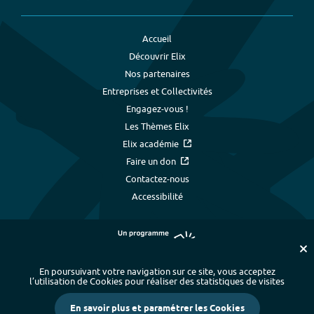
Accueil
Découvrir Elix
Nos partenaires
Entreprises et Collectivités
Engagez-vous !
Les Thèmes Elix
Elix académie
Faire un don
Contactez-nous
Accessibilité
En poursuivant votre navigation sur ce site, vous acceptez
l’utilisation de Cookies pour réaliser des statistiques de visites
Plan du site
-
Index alphabétique
-
En savoir plus et paramétrer les Cookies
Mentions légales et données personnelles
-
Paramétrer les cookies
-