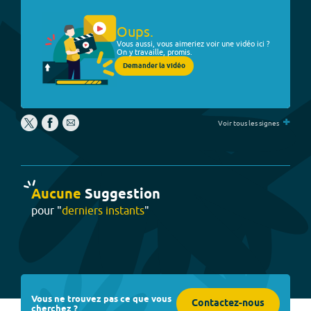
Oups.
Vous aussi, vous aimeriez voir une vidéo ici ?
On y travaille, promis.
Demander la vidéo
+
Voir tous les signes
Aucune
Suggestion
pour "
derniers instants
"
Vous ne trouvez pas ce que vous
Contactez-nous
cherchez ?