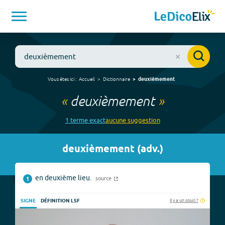
Vous êtes ici :
Accueil
Dictionnaire
deuxièmement
«
deuxièmement
»
1
terme
exact
aucune
suggestion
deuxièmement
(
adv.
)
en deuxième lieu.
source
1
Il y a un souci ?
SIGNE
DÉFINITION LSF