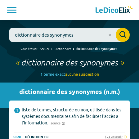
Vous êtes ici :
Accueil
Dictionnaire
dictionnaire des synonymes
«
dictionnaire des synonymes
»
1
terme
exact
aucune
suggestion
dictionnaire des synonymes
(
n.m.
)
liste de termes, structurée ou non, utilisée dans les
1
systèmes documentaires afin de faciliter l'accès à
l'information.
source
Il y a un souci ?
SIGNE
DÉFINITION LSF