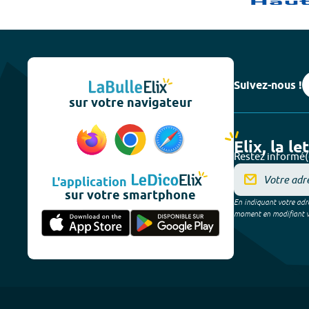
Suivez-nous !
sur votre navigateur
Elix, la le
Restez informé(
L'application
sur votre smartphone
En indiquant votre adre
moment en modifiant vos