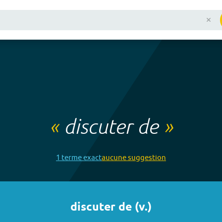
«
discuter de
»
1
terme
exact
aucune
suggestion
discuter de
(
v.
)