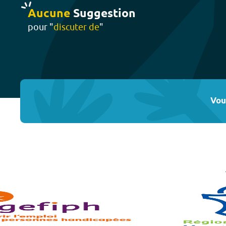
Aucune
Suggestion
pour "
discuter de
"
Vou