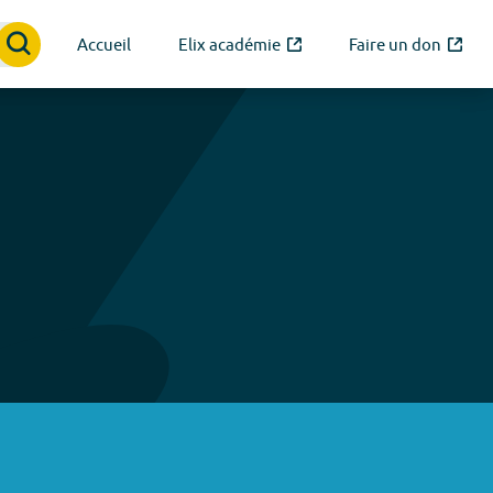
Accueil
Elix académie
Faire un don