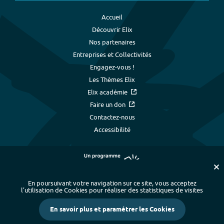
Accueil
Découvrir Elix
Nos partenaires
Entreprises et Collectivités
Engagez-vous !
Les Thèmes Elix
Elix académie
Faire un don
Contactez-nous
Accessibilité
En poursuivant votre navigation sur ce site, vous acceptez
l’utilisation de Cookies pour réaliser des statistiques de visites
Plan du site
-
Index alphabétique
-
En savoir plus et paramétrer les Cookies
Mentions légales et données personnelles
-
Paramétrer les cookies
-
Crédits