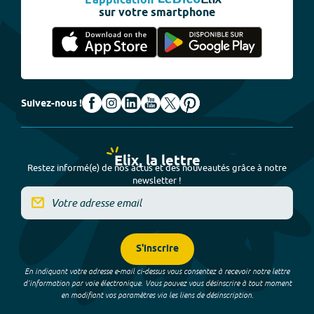
L'application
sur votre smartphone
Suivez-nous !
Elix, la lettre
Restez informé(e) de nos actus et des nouveautés grâce à notre
newsletter !
S'inscrire
En indiquant votre adresse e-mail ci-dessus vous consentez à recevoir notre lettre
d’information par voie électronique. Vous pouvez vous désinscrire à tout moment
en modifiant vos paramètres via les liens de désinscription.