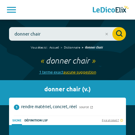
Vous êtes ici :
Accueil
Dictionnaire
donner chair
«
donner chair
»
1
terme
exact
aucune
suggestion
donner chair
(
v.
)
rendre matériel, concret, réel
source
1
Il y a un souci ?
SIGNE
DÉFINITION LSF