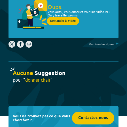
Oups.
Vous aussi, vous aimeriez voir une vidéo ici ?
On y travaille, promis.
Demander la vidéo
+
Voir tous les signes
Aucune
Suggestion
pour "
donner chair
"
Vous ne trouvez pas ce que vous
Contactez-nous
cherchez ?