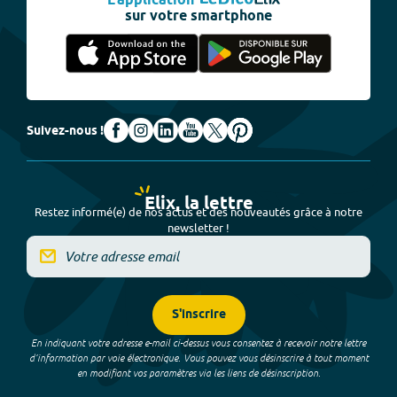
L'application
sur votre smartphone
Suivez-nous !
Elix, la lettre
Restez informé(e) de nos actus et des nouveautés grâce à notre
newsletter !
S'inscrire
En indiquant votre adresse e-mail ci-dessus vous consentez à recevoir notre lettre
d’information par voie électronique. Vous pouvez vous désinscrire à tout moment
en modifiant vos paramètres via les liens de désinscription.