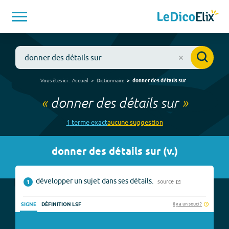
Vous êtes ici :
Accueil
Dictionnaire
donner des détails sur
«
donner des détails sur
»
1
terme
exact
aucune
suggestion
donner des détails sur
(
v.
)
développer un sujet dans ses détails.
source
1
Il y a un souci ?
SIGNE
DÉFINITION LSF