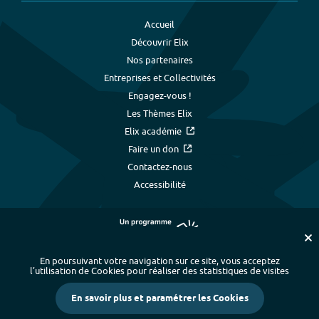
Accueil
Découvrir Elix
Nos partenaires
Entreprises et Collectivités
Engagez-vous !
Les Thèmes Elix
Elix académie
Faire un don
Contactez-nous
Accessibilité
En poursuivant votre navigation sur ce site, vous acceptez
l’utilisation de Cookies pour réaliser des statistiques de visites
Plan du site
-
Index alphabétique
-
En savoir plus et paramétrer les Cookies
Mentions légales et données personnelles
-
Paramétrer les cookies
-
Crédits