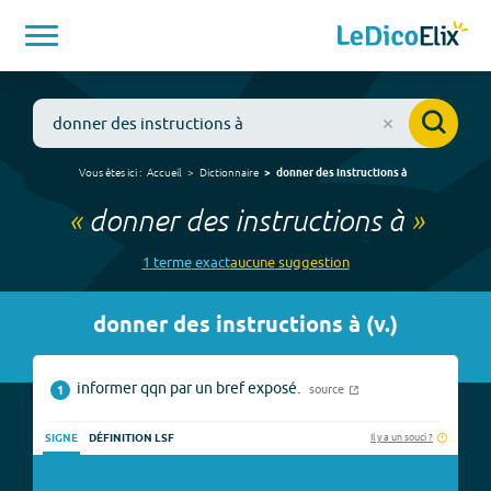
Vous êtes ici :
Accueil
Dictionnaire
donner des instructions à
«
donner des instructions à
»
1
terme
exact
aucune
suggestion
donner des instructions à
(
v.
)
informer qqn par un bref exposé.
source
1
Il y a un souci ?
SIGNE
DÉFINITION LSF