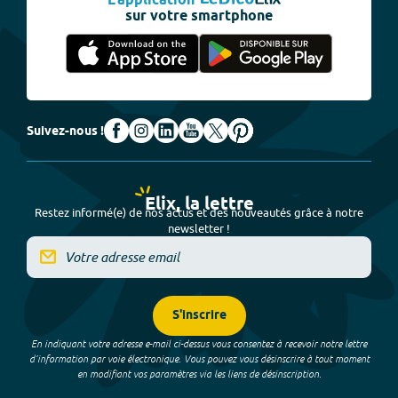
L'application
sur votre smartphone
Suivez-nous !
Elix, la lettre
Restez informé(e) de nos actus et des nouveautés grâce à notre
newsletter !
S'inscrire
En indiquant votre adresse e-mail ci-dessus vous consentez à recevoir notre lettre
d’information par voie électronique. Vous pouvez vous désinscrire à tout moment
en modifiant vos paramètres via les liens de désinscription.