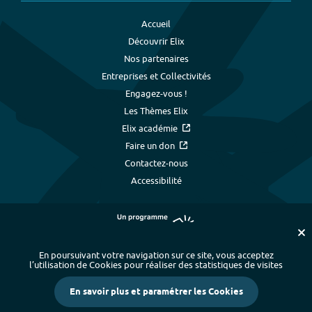
Accueil
Découvrir Elix
Nos partenaires
Entreprises et Collectivités
Engagez-vous !
Les Thèmes Elix
Elix académie
Faire un don
Contactez-nous
Accessibilité
En poursuivant votre navigation sur ce site, vous acceptez
l’utilisation de Cookies pour réaliser des statistiques de visites
Plan du site
-
Index alphabétique
-
En savoir plus et paramétrer les Cookies
Mentions légales et données personnelles
-
Paramétrer les cookies
-
Crédits