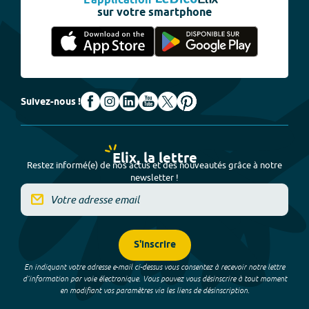
L'application
sur votre smartphone
Suivez-nous !
Elix, la lettre
Restez informé(e) de nos actus et des nouveautés grâce à notre
newsletter !
S'inscrire
En indiquant votre adresse e-mail ci-dessus vous consentez à recevoir notre lettre
d’information par voie électronique. Vous pouvez vous désinscrire à tout moment
en modifiant vos paramètres via les liens de désinscription.