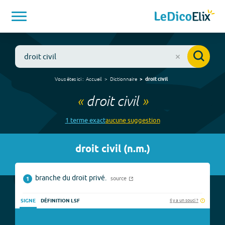
Vous êtes ici :
Accueil
Dictionnaire
droit civil
«
droit civil
»
1
terme
exact
aucune
suggestion
droit civil
(
n.m.
)
branche du droit privé.
source
1
Il y a un souci ?
SIGNE
DÉFINITION LSF