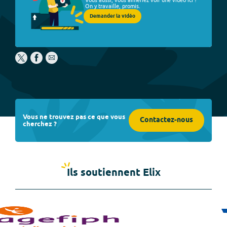
On y travaille, promis.
Demander la vidéo
Vous ne trouvez pas ce que vous
Contactez-nous
cherchez ?
Ils soutiennent Elix