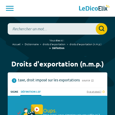
Vous êtes ici :
Accueil
Dictionnaire
droits d'exportation
droits d'exportation
(
n.m.p.
)
Définition
Droits d'exportation (n.m.p.)
taxe, droit imposé sur les exportations
source
1
Il y a un souci ?
SIGNE
DÉFINITION LSF
Oups.
Vous aussi, vous aimeriez voir une vidéo ici ?