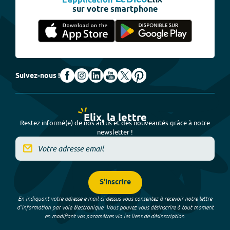
L'application
sur votre smartphone
Suivez-nous !
Elix, la lettre
Restez informé(e) de nos actus et des nouveautés grâce à notre
newsletter !
S'inscrire
En indiquant votre adresse e-mail ci-dessus vous consentez à recevoir notre lettre
d’information par voie électronique. Vous pouvez vous désinscrire à tout moment
en modifiant vos paramètres via les liens de désinscription.