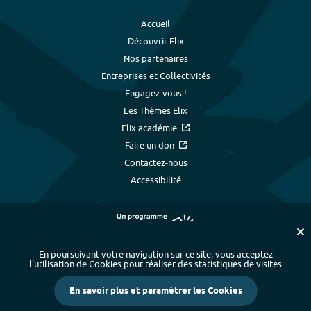
Accueil
Découvrir Elix
Nos partenaires
Entreprises et Collectivités
Engagez-vous !
Les Thèmes Elix
Elix académie
Faire un don
Contactez-nous
Accessibilité
En poursuivant votre navigation sur ce site, vous acceptez
l’utilisation de Cookies pour réaliser des statistiques de visites
Plan du site
-
Index alphabétique
-
En savoir plus et paramétrer les Cookies
Mentions légales et données personnelles
-
Paramétrer les cookies
-
Crédits