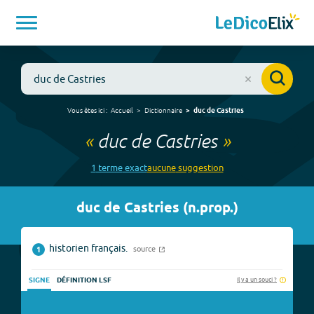
Vous êtes ici :
Accueil
Dictionnaire
duc de Castries
«
duc de Castries
»
1
terme
exact
aucune
suggestion
duc de Castries
(
n.prop.
)
historien français.
source
1
Il y a un souci ?
SIGNE
DÉFINITION LSF