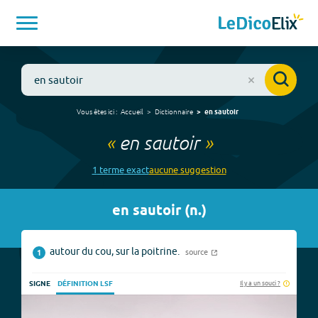
Vous êtes ici :
Accueil
Dictionnaire
en sautoir
«
en sautoir
»
1
terme
exact
aucune
suggestion
en sautoir
(
n.
)
autour du cou, sur la poitrine.
source
1
Il y a un souci ?
SIGNE
DÉFINITION LSF