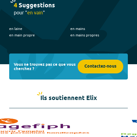
4
Suggestion
s
pour "
en vain
"
en laine
en mains
en main propre
en mains propres
Vous ne trouvez pas ce que vous
Contactez-nous
cherchez ?
Ils soutiennent Elix