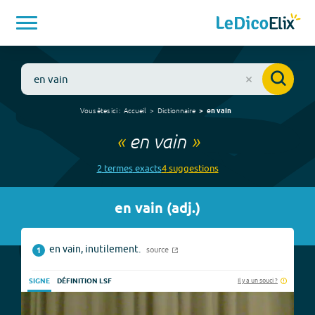
Vous êtes ici :
Accueil
Dictionnaire
en vain
«
en vain
»
2
terme
s
exact
s
4
suggestion
s
en vain
(
adj.
)
en vain, inutilement.
source
1
Il y a un souci ?
SIGNE
DÉFINITION LSF