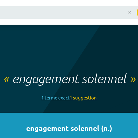
«
engagement solennel
»
1
terme
exact
1
suggestion
engagement solennel
(
n.
)