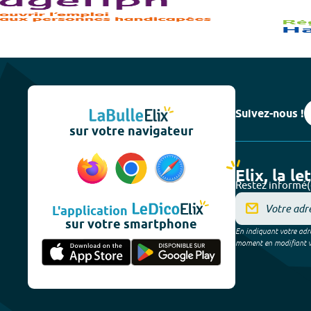
Suivez-nous !
sur votre navigateur
Elix, la le
Restez informé(
L'application
sur votre smartphone
En indiquant votre adre
moment en modifiant vos