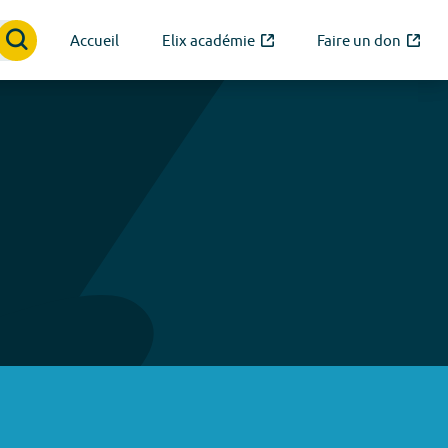
Accueil
Elix académie
Faire un don