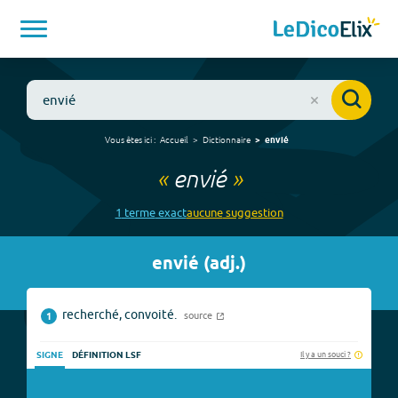
Vous êtes ici :
Accueil
Dictionnaire
envié
«
envié
»
1
terme
exact
aucune
suggestion
envié
(
adj.
)
recherché, convoité.
source
1
Il y a un souci ?
SIGNE
DÉFINITION LSF