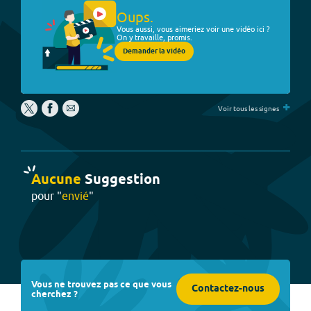
Oups.
Vous aussi, vous aimeriez voir une vidéo ici ?
On y travaille, promis.
Demander la vidéo
+
Voir tous les signes
Aucune
Suggestion
pour "
envié
"
Vous ne trouvez pas ce que vous
Contactez-nous
cherchez ?