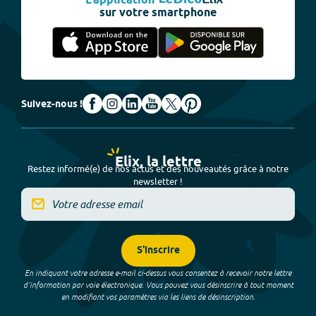
L'application
sur votre smartphone
Suivez-nous !
Elix, la lettre
Restez informé(e) de nos actus et des nouveautés grâce à notre
newsletter !
S'inscrire
En indiquant votre adresse e-mail ci-dessus vous consentez à recevoir notre lettre
d’information par voie électronique. Vous pouvez vous désinscrire à tout moment
en modifiant vos paramètres via les liens de désinscription.