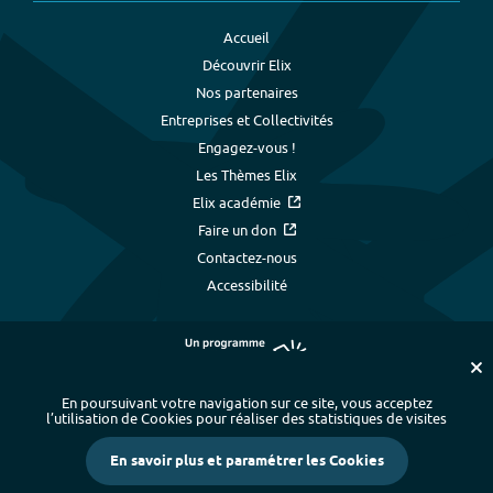
Accueil
Découvrir Elix
Nos partenaires
Entreprises et Collectivités
Engagez-vous !
Les Thèmes Elix
Elix académie
Faire un don
Contactez-nous
Accessibilité
En poursuivant votre navigation sur ce site, vous acceptez
l’utilisation de Cookies pour réaliser des statistiques de visites
Plan du site
-
Index alphabétique
-
En savoir plus et paramétrer les Cookies
Mentions légales et données personnelles
-
Paramétrer les cookies
-
Crédits