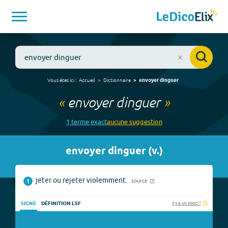
Vous êtes ici :
Accueil
Dictionnaire
envoyer dinguer
«
envoyer dinguer
»
1
terme
exact
aucune
suggestion
envoyer dinguer
(
v.
)
jeter ou rejeter violemment.
source
1
Il y a un souci ?
SIGNE
DÉFINITION LSF