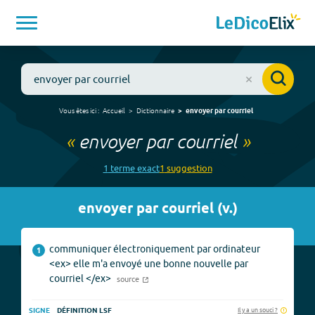
Vous êtes ici :
Accueil
Dictionnaire
envoyer par courriel
«
envoyer par courriel
»
1
terme
exact
1
suggestion
envoyer par courriel
(
v.
)
communiquer électroniquement par ordinateur
1
<ex> elle m'a envoyé une bonne nouvelle par
courriel </ex>
source
Il y a un souci ?
SIGNE
DÉFINITION LSF