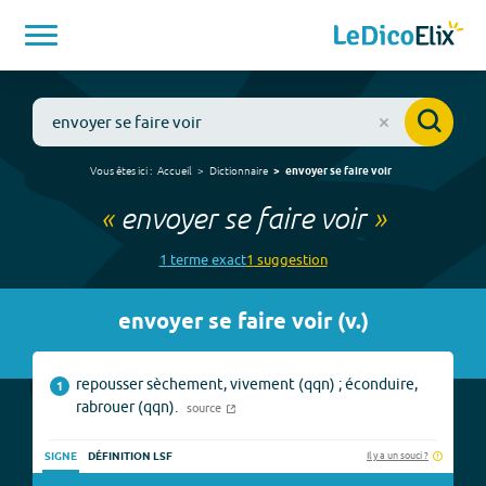
Vous êtes ici :
Accueil
Dictionnaire
envoyer se faire voir
«
envoyer se faire voir
»
1
terme
exact
1
suggestion
envoyer se faire voir
(
v.
)
repousser sèchement, vivement (qqn) ; éconduire,
1
rabrouer (qqn).
source
Il y a un souci ?
SIGNE
DÉFINITION LSF