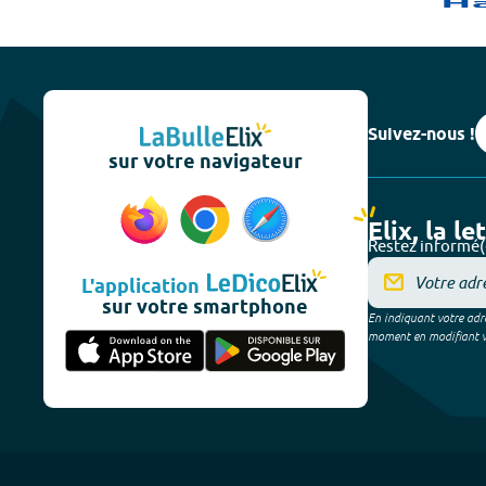
Suivez-nous !
sur votre navigateur
Elix, la le
Restez informé(
L'application
sur votre smartphone
En indiquant votre adre
moment en modifiant vos