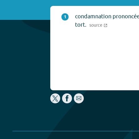
condamnation prononcée p
1
tort.
source