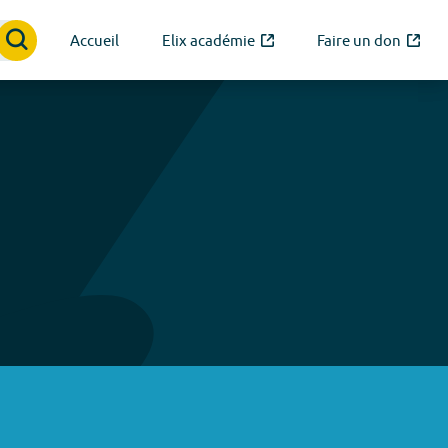
Accueil
Elix académie
Faire un don