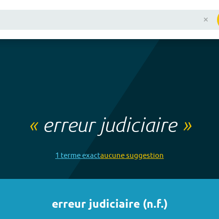
«
erreur judiciaire
»
1
terme
exact
aucune
suggestion
erreur judiciaire
(
n.f.
)