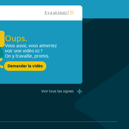
Il y a un souci ?
Oups.
Vous aussi, vous aimeriez
voir une vidéo ici ?
On y travaille, promis.
Demander la vidéo
+
Voir tous les signes