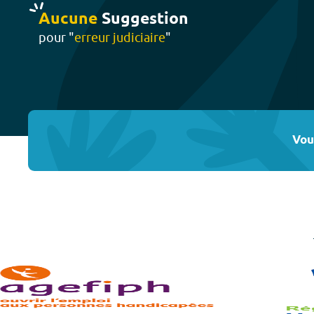
Aucune
Suggestion
pour "
erreur judiciaire
"
Vou