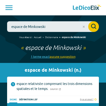
Vous êtes ici :
Accueil
Dictionnaire
espace de Minkowski
«
espace de Minkowski
»
1
terme
exact
aucune
suggestion
espace de Minkowski
(
n.
)
espace relativiste comprenant les trois dimensions
1
spatiales et le temps.
source
Il y a un souci ?
SIGNE
DÉFINITION LSF