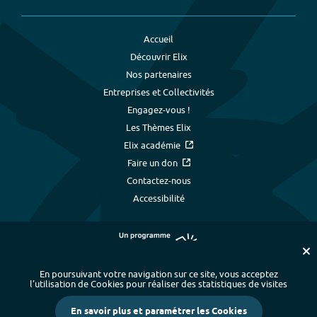
Accueil
Découvrir Elix
Nos partenaires
Entreprises et Collectivités
Engagez-vous !
Les Thèmes Elix
Elix académie
Faire un don
Contactez-nous
Accessibilité
En poursuivant votre navigation sur ce site, vous acceptez
l’utilisation de Cookies pour réaliser des statistiques de visites
Plan du site
-
Index alphabétique
-
En savoir plus et paramétrer les Cookies
Mentions légales et données personnelles
-
Paramétrer les cookies
-