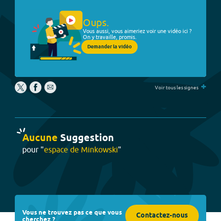
Oups.
Vous aussi, vous aimeriez voir une vidéo ici ?
On y travaille, promis.
Demander la vidéo
+
Voir tous les signes
Aucune
Suggestion
pour "
espace de Minkowski
"
Vous ne trouvez pas ce que vous
Contactez-nous
cherchez ?