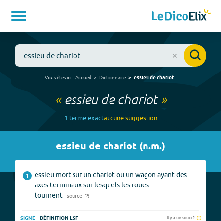
Vous êtes ici :
Accueil
Dictionnaire
essieu de chariot
«
essieu de chariot
»
1
terme
exact
aucune
suggestion
essieu de chariot
(
n.m.
)
essieu mort sur un chariot ou un wagon ayant des
1
axes terminaux sur lesquels les roues
tournent
source
Il y a un souci ?
SIGNE
DÉFINITION LSF