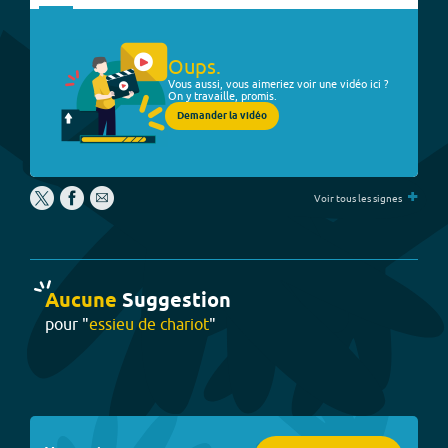
Oups.
Vous aussi, vous aimeriez voir une vidéo ici ?
On y travaille, promis.
Demander la vidéo
+
Voir tous les signes
Aucune
Suggestion
pour "
essieu de chariot
"