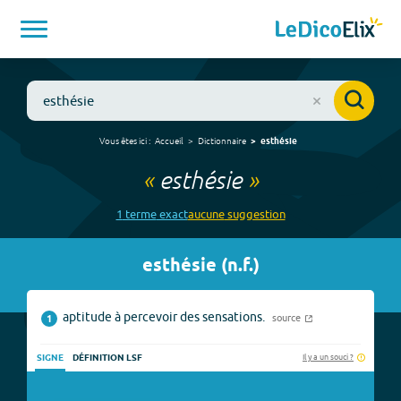
Vous êtes ici :
Accueil
Dictionnaire
esthésie
«
esthésie
»
1
terme
exact
aucune
suggestion
esthésie
(
n.f.
)
aptitude à percevoir des sensations.
source
1
Il y a un souci ?
SIGNE
DÉFINITION LSF