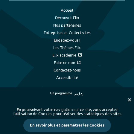
Accueil
Découvrir Elix
Nos partenaires
Entreprises et Collectivités
Engagez-vous !
Les Thèmes Elix
Elix académie
Faire un don
Contactez-nous
Accessibilité
En poursuivant votre navigation sur ce site, vous acceptez
l’utilisation de Cookies pour réaliser des statistiques de visites
Plan du site
-
Index alphabétique
-
En savoir plus et paramétrer les Cookies
Mentions légales et données personnelles
-
Paramétrer les cookies
-
Crédits