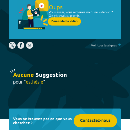
Oups.
Vous aussi, vous aimeriez voir une vidéo ici ?
On y travaille, promis.
Demander la vidéo
+
Voir tous les signes
Aucune
Suggestion
pour "
esthésie
"
Vous ne trouvez pas ce que vous
Contactez-nous
cherchez ?