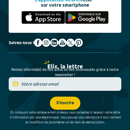
L'application
sur votre smartphone
Suivez-nous !
Elix, la lettre
Restez informé(e) de nos actus et des nouveautés grâce à notre
newsletter !
S'inscrire
En indiquant votre adresse e-mail ci-dessus vous consentez à recevoir notre lettre
d’information par voie électronique. Vous pouvez vous désinscrire à tout moment
en modifiant vos paramètres via les liens de désinscription.