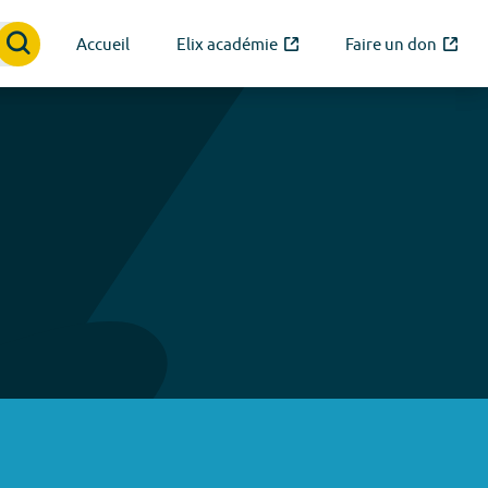
Accueil
Elix académie
Faire un don