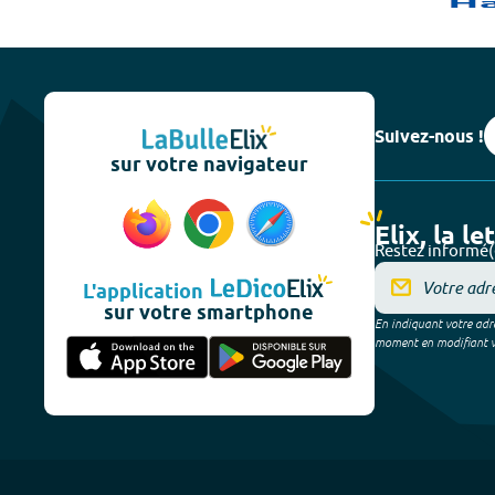
Suivez-nous !
sur votre navigateur
Elix, la le
Restez informé(
L'application
sur votre smartphone
En indiquant votre adre
moment en modifiant vos