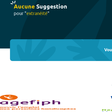
Aucune
Suggestion
pour "
extranéité
"
Vou