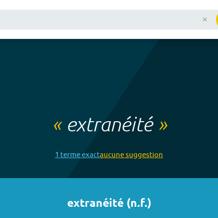
«
extranéité
»
1
terme
exact
aucune
suggestion
extranéité
(
n.f.
)